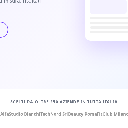
u misura, risultati
SCELTI DA OLTRE 250 AZIENDE IN TUTTA ITALIA
Alfa
Studio Bianchi
TechNord Srl
Beauty Roma
FitClub Milan