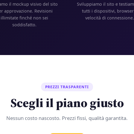
amo il mockup visivo del sito
Sviluppiamo il sito e testia
er approvazione. Revisioni
tutti i dispositivi, browser
illimitate finché non sei
velocità di connessione
soddisfatto.
PREZZI TRASPARENTI
Scegli il piano giusto
Nessun costo nascosto. Prezzi fissi, qualità garantita.