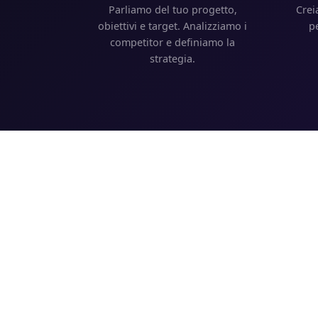
Parliamo del tuo progetto,
Crei
obiettivi e target. Analizziamo i
p
competitor e definiamo la
strategia.