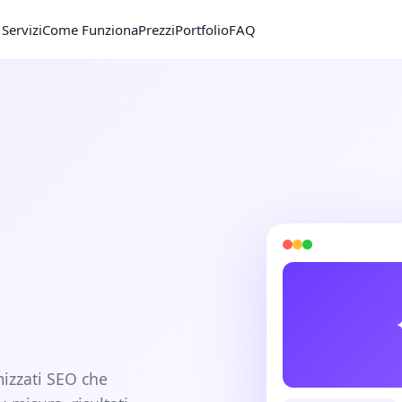
Servizi
Come Funziona
Prezzi
Portfolio
FAQ
mizzati SEO che