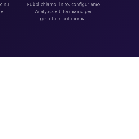
mo su
Pubblichiamo il sito, configuriamo
 e
Analytics e ti formiamo per
.
gestirlo in autonomia.