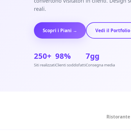
convertono visitatori in clienti. Design s
reali.
Scopri i Piani →
Vedi il Portfolio
250+
98%
7gg
Siti realizzati
Clienti soddisfatti
Consegna media
Ristorante 