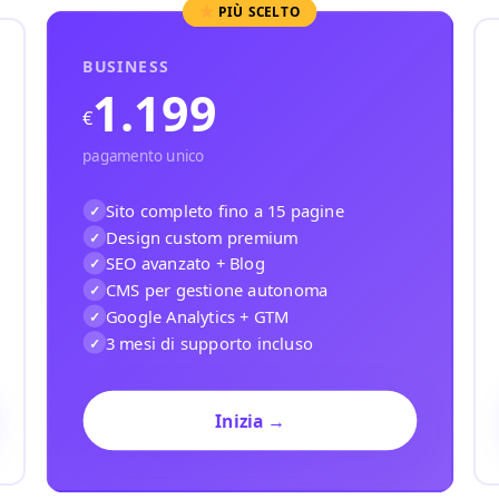
PIÙ SCELTO
BUSINESS
1.199
€
pagamento unico
Sito completo fino a 15 pagine
Design custom premium
SEO avanzato + Blog
CMS per gestione autonoma
Google Analytics + GTM
3 mesi di supporto incluso
Inizia →