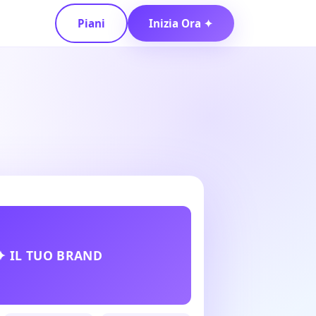
Piani
Inizia Ora ✦
✦ IL TUO BRAND