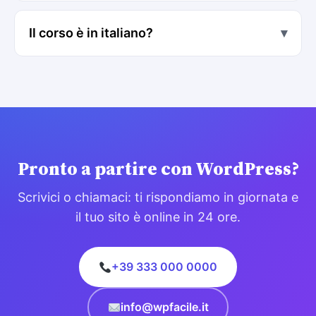
Il corso è in italiano?
▾
Pronto a partire con WordPress?
Scrivici o chiamaci: ti rispondiamo in giornata e
il tuo sito è online in 24 ore.
+39 333 000 0000
info@wpfacile.it