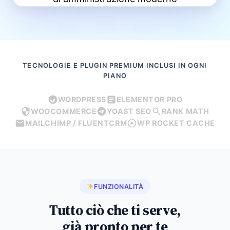
TECNOLOGIE E PLUGIN PREMIUM INCLUSI IN OGNI
PIANO
WORDPRESS
ELEMENTOR PRO
WOOCOMMERCE
YOAST SEO
RANK MATH
MAILCHIMP / FLUENTCRM
WP ROCKET CACHE
FUNZIONALITÀ
Tutto ciò che ti serve,
già pronto per te