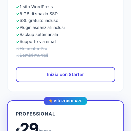
1 sito WordPress
✓
5 GB di spazio SSD
✓
SSL gratuito incluso
✓
Plugin essenziali inclusi
✓
Backup settimanale
✓
Supporto via email
✓
Elementor Pro
✗
Domini multipli
✗
Inizia con Starter
PIÙ POPOLARE
PROFESSIONAL
29
€
/mese